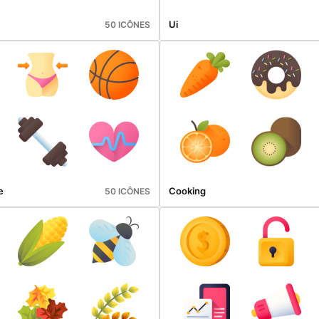
Ui
50 ICÔNES
e
Cooking
50 ICÔNES