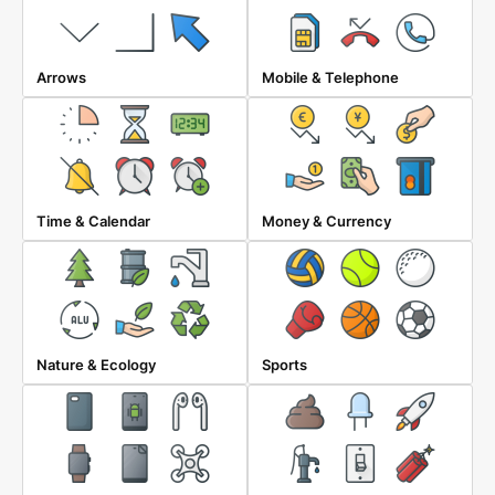
Arrows
Mobile & Telephone
Time & Calendar
Money & Currency
Nature & Ecology
Sports