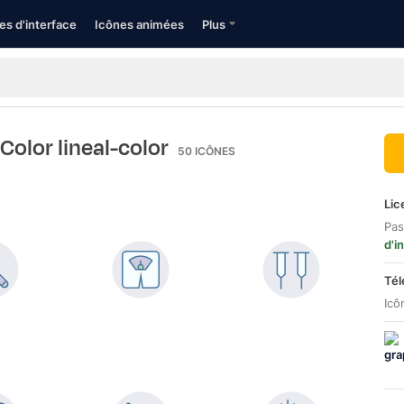
es d'interface
Icônes animées
Plus
 Color lineal-color
50
ICÔNES
Lic
Pas
d'i
Tél
Icô