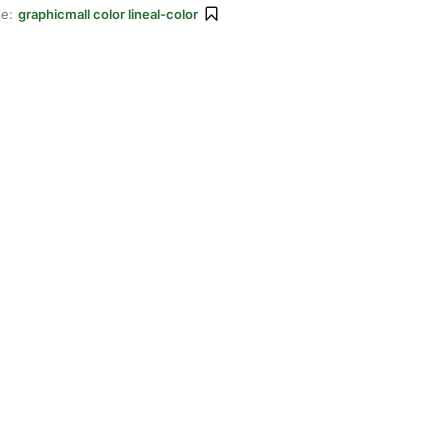
le:
graphicmall color lineal-color