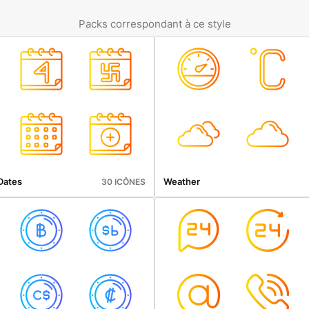
Packs correspondant à ce style
Dates
Weather
30 ICÔNES