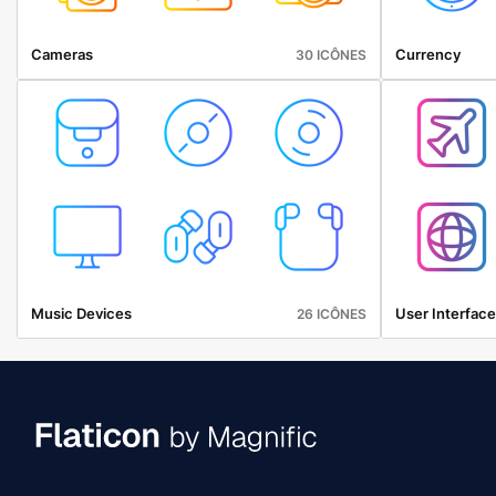
Cameras
Currency
30 ICÔNES
Music Devices
User Interface
26 ICÔNES