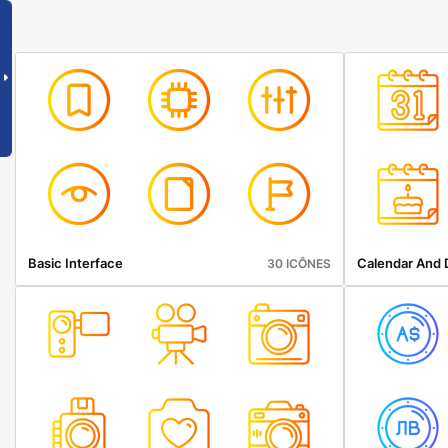
Basic Interface
Calendar And 
30 ICÔNES