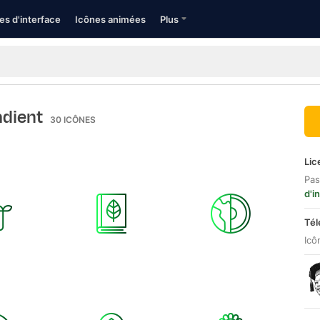
es d'interface
Icônes animées
Plus
adient
30
ICÔNES
Lic
Pas
d'i
Tél
Icô