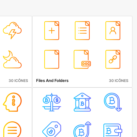
Files And Folders
30 ICÔNES
30 ICÔNES