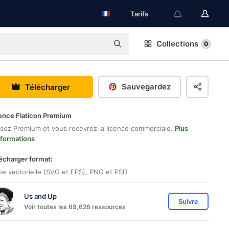
Tarifs
Collections
0
Sauvegardez
Télécharger
ence Flaticon Premium
sez Premium et vous recevrez la licence commerciale.
Plus
nformations
écharger format:
ne vectorielle (SVG et EPS), PNG et PSD
Us and Up
Suivre
Voir toutes les 69,626 ressources