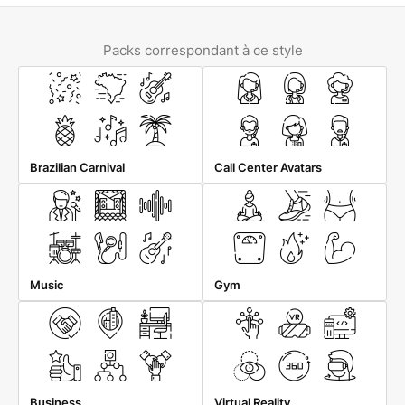
Packs correspondant à ce style
Brazilian Carnival
Call Center Avatars
Music
Gym
Business
Virtual Reality