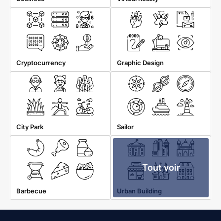
Cryptocurrency
Graphic Design
City Park
Sailor
Tout voir
Barbecue
Urban Building