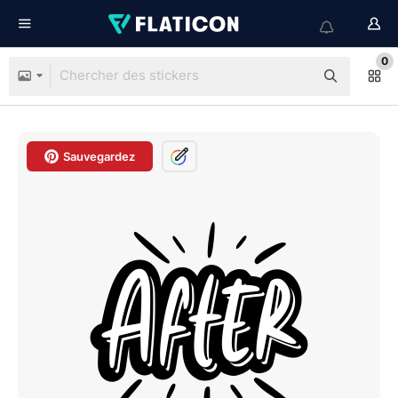
0
Sauvegardez