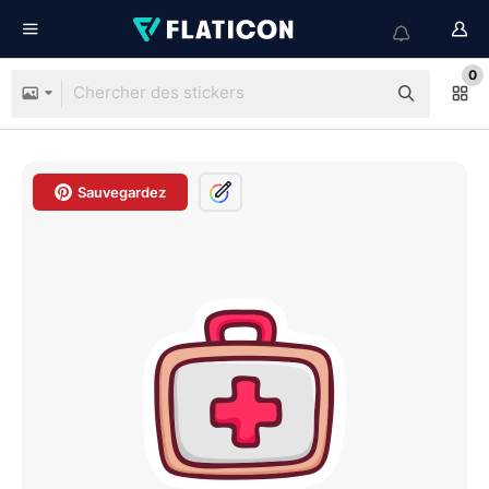
0
Sauvegardez