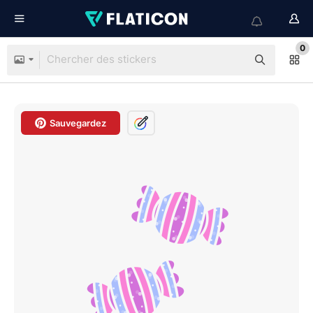
0
Sauvegardez