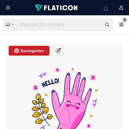
0
Sauvegardez