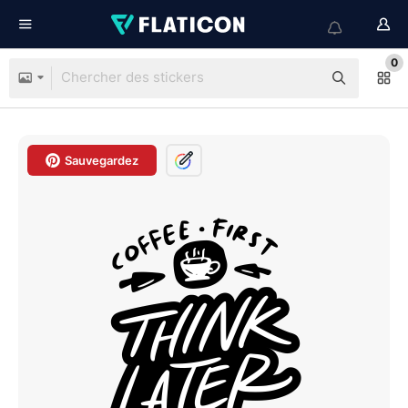
0
Sauvegardez