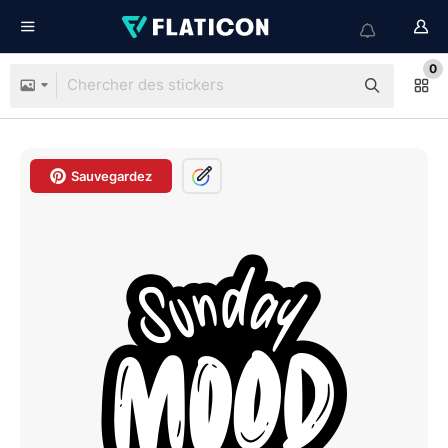
0
Sauvegardez