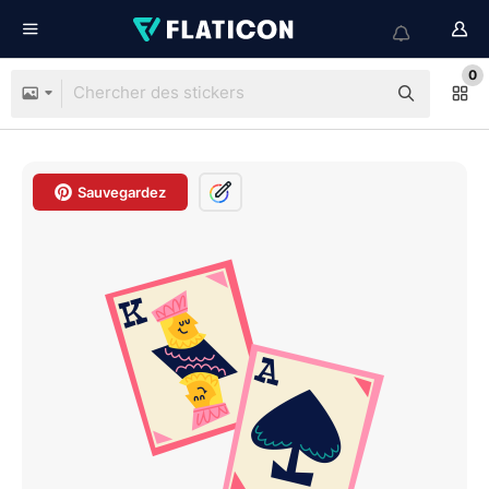
0
Sauvegardez