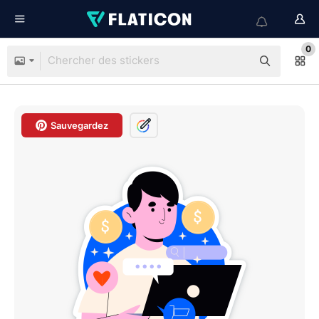
0
Sauvegardez