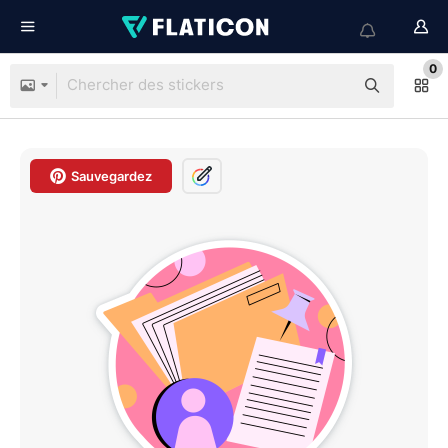
0
Sauvegardez