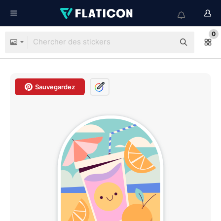
0
Sauvegardez