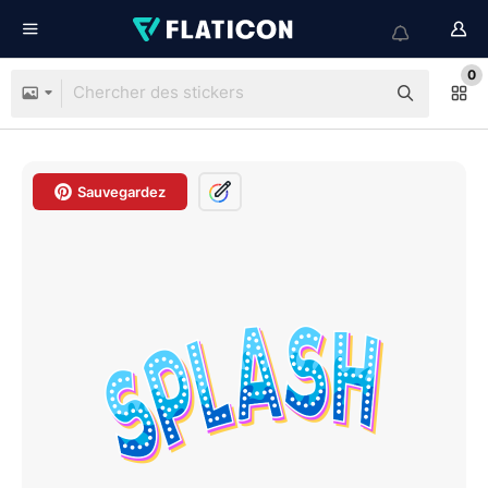
0
Sauvegardez