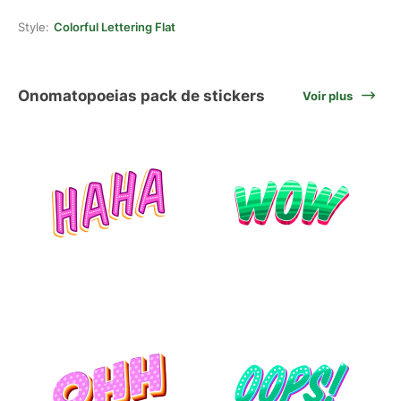
Style:
Colorful Lettering Flat
Onomatopoeias pack de stickers
Voir plus