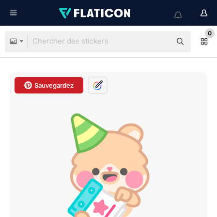
0
Sauvegardez