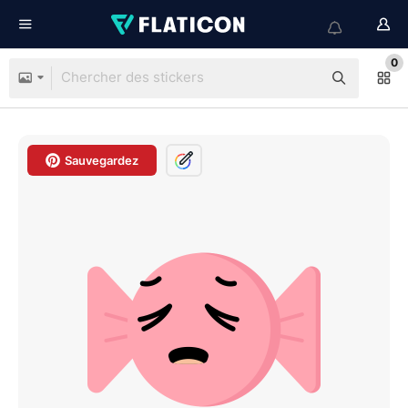
0
Sauvegardez