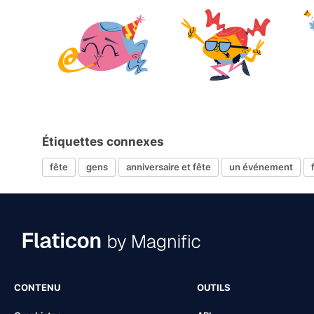
Étiquettes connexes
fête
gens
anniversaire et fête
un événement
CONTENU
OUTILS