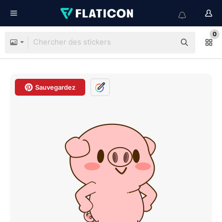
0
Sauvegardez