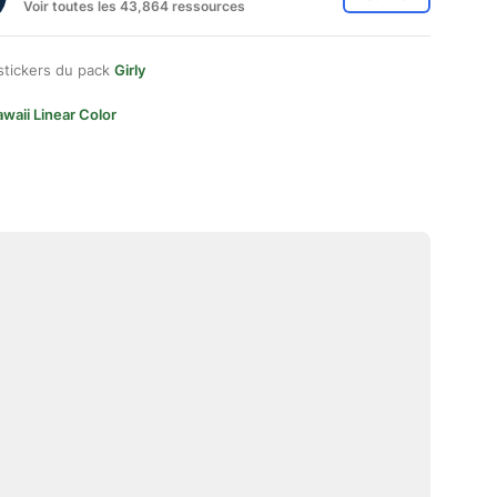
Voir toutes les 43,864 ressources
stickers du pack
Girly
waii Linear Color