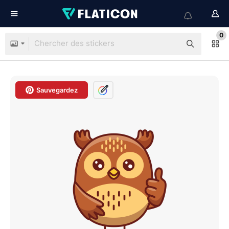
0
Sauvegardez