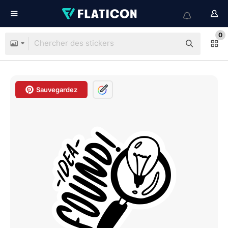
0
Sauvegardez