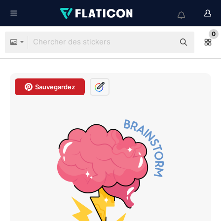
0
Sauvegardez