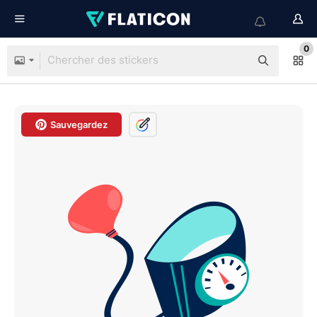
0
Sauvegardez