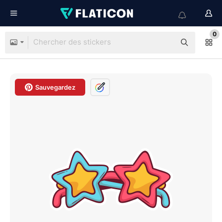
0
Sauvegardez