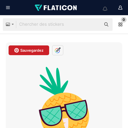
0
Sauvegardez