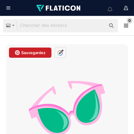
0
Sauvegardez