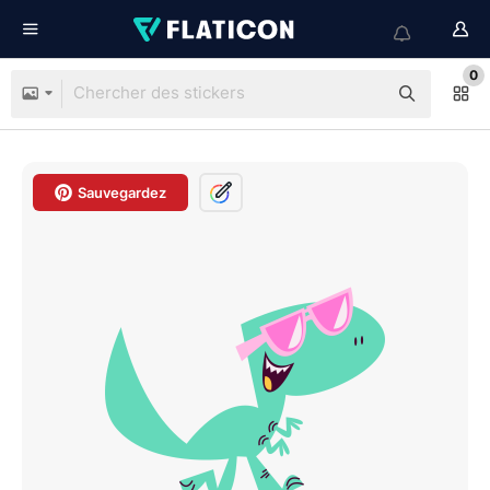
0
Sauvegardez