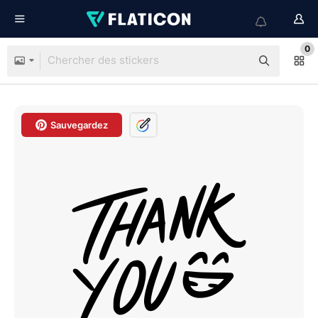
0
Sauvegardez