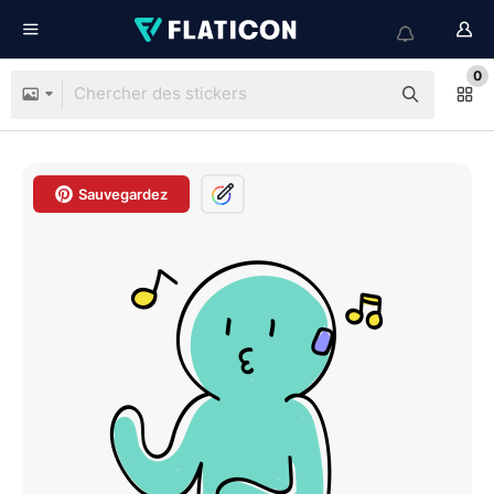
0
Sauvegardez