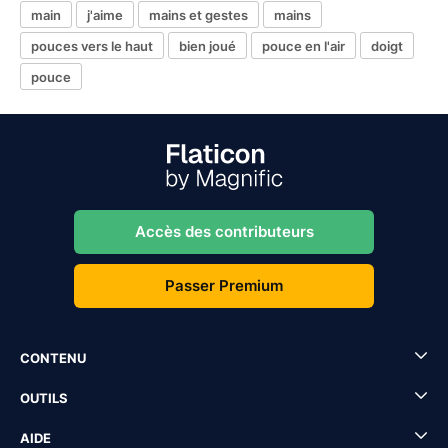
main
j'aime
mains et gestes
mains
pouces vers le haut
bien joué
pouce en l'air
doigt
pouce
Accès des contributeurs
Passer Premium
CONTENU
OUTILS
AIDE