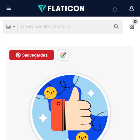
0
Sauvegardez