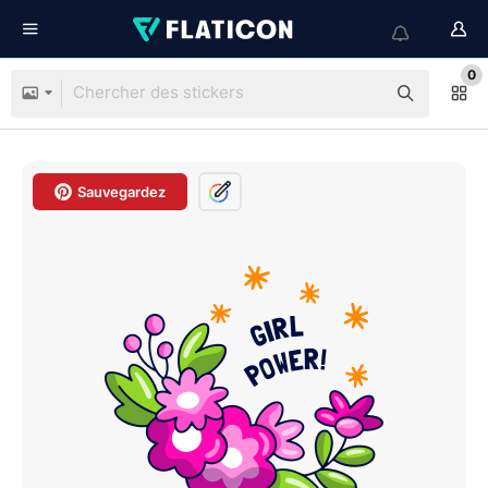
0
Sauvegardez