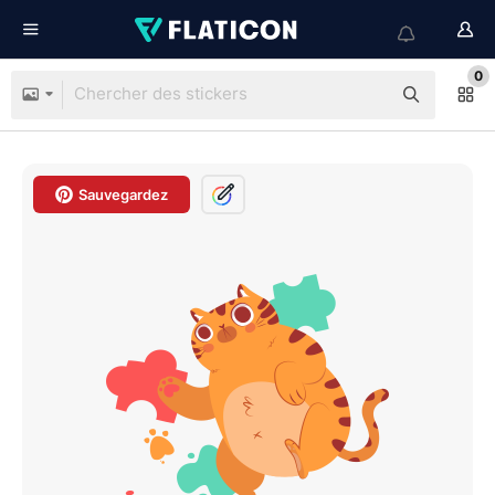
0
Sauvegardez