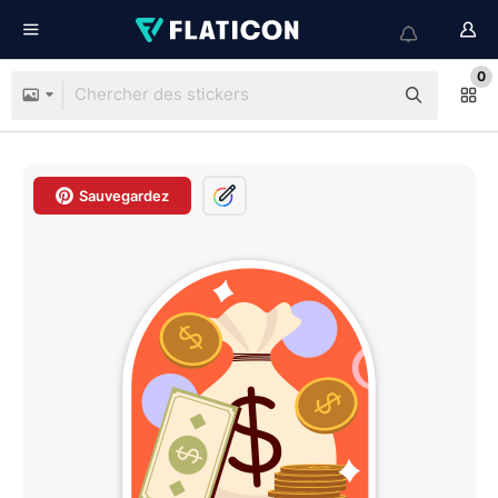
0
Sauvegardez