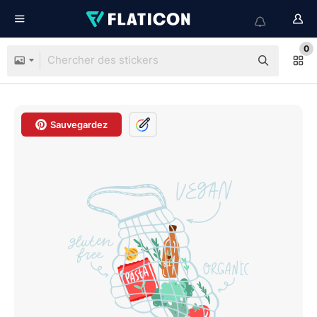
0
Sauvegardez