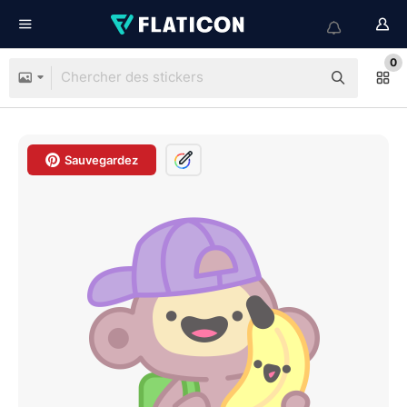
0
Sauvegardez