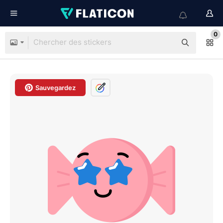
0
Sauvegardez