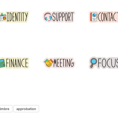
timbre
approbation