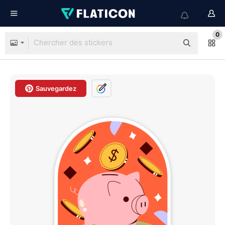
0
Sauvegardez