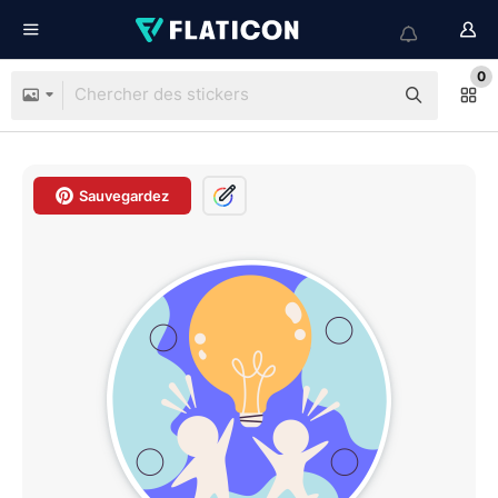
0
Sauvegardez