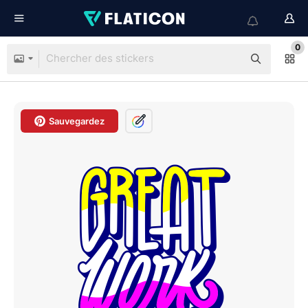
0
Sauvegardez