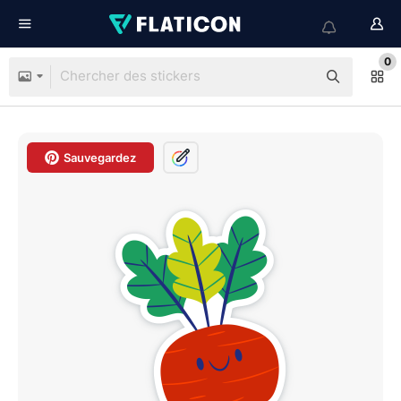
0
Sauvegardez