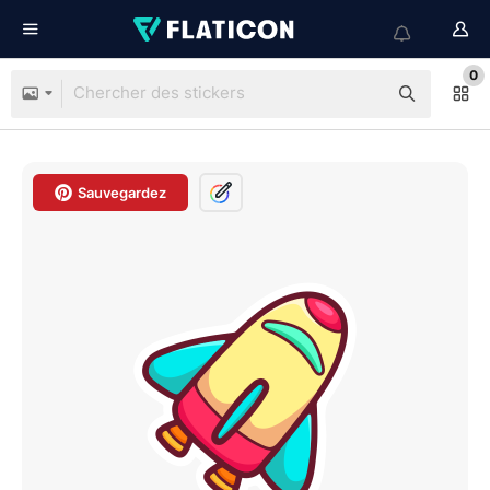
0
Sauvegardez