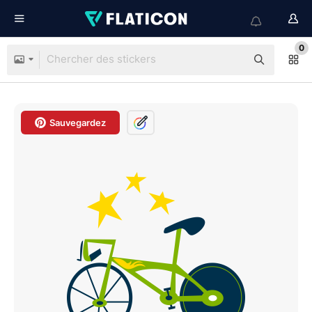
0
Sauvegardez