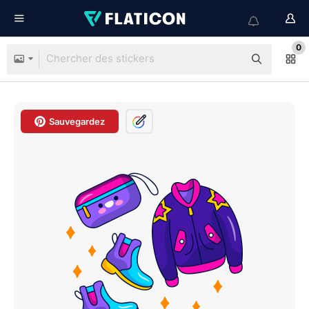
0
Sauvegardez