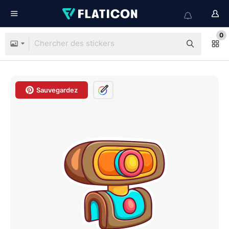
0
Sauvegardez