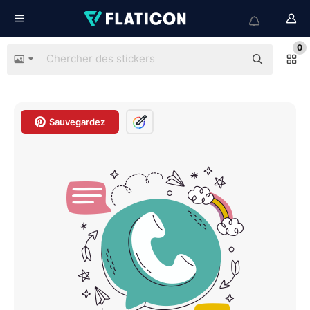
0
Sauvegardez