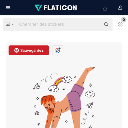
0
Sauvegardez