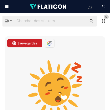
0
Sauvegardez